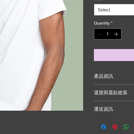
Select
Quantity
*
產品資訊
這是產品詳情，適合
退貨與退款政策
寸、材料、保固和清
品的獨特之處，以及
這是退貨與退款政策
能在購買之前清楚了
運送資訊
產品。撰寫政策時，
客有信心和决心購買
顧客有信心購買您的
這是個運送政策，適
的資訊。撰寫政策時
讓顧客有信心購買您