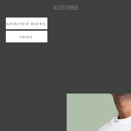
XUZITREE
selected works
news