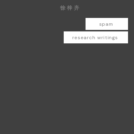
徐梓齐
spam
research writings