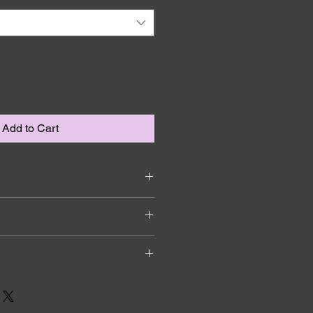
Add to Cart
加入有關產品的更多資訊，例如尺
洗說明。另外，您也可在此處形容產
可給客戶帶來的好處。買家總是希望
，適合向客戶解釋如何處理不滿意的
解產品。所以請盡量提供資訊，讓顧
請盡量開門見山，以便建立互信，讓
產品。
產品。
合加入與運送方法、包裝和費用相關
，請盡量開門見山，以便建立互信，
的產品。